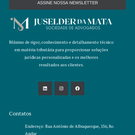
ASSINE NOSSA NEWSLETTER
Máximo de rigor, conhecimento e detalhamento técnico
em matéria tributária para proporcionar soluções
jurídicas personalizadas e os melhores
resultados aos clientes.
L
I
F
i
n
a
n
s
c
k
t
e
e
a
b
d
g
o
i
r
o
Contatos
n
a
k
m
Endereço: Rua Antônio de Albuquerque, 156, 8o.
Andar