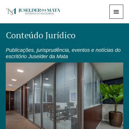
Ir
Menu
para
o
princi
conteúdo
Conteúdo Jurídico
Publicações, jurisprudência, eventos e notícias do
escritório Juselder da Mata