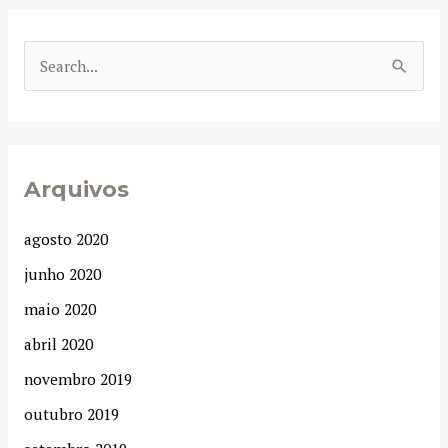
P
e
s
q
Arquivos
u
i
agosto 2020
s
junho 2020
a
maio 2020
r
abril 2020
p
novembro 2019
o
r
outubro 2019
: