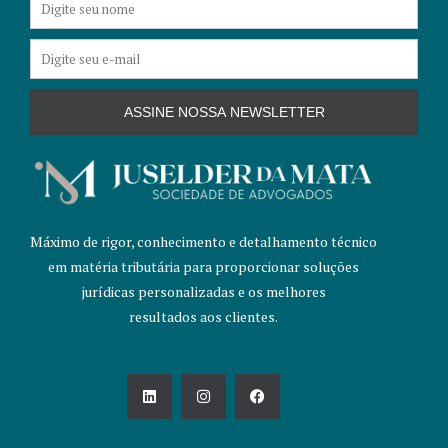
E-
mail
ASSINE NOSSA NEWSLETTER
Máximo de rigor, conhecimento e detalhamento técnico
em matéria tributária para proporcionar soluções
jurídicas personalizadas e os melhores
resultados aos clientes.
L
I
F
i
n
a
n
s
c
k
t
e
e
a
b