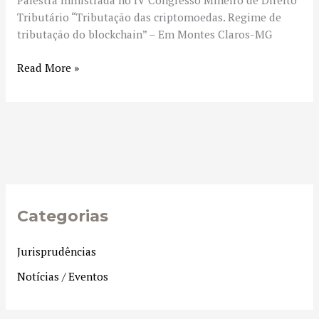
Palestra ministrada no IV Congresso Mineiro de Direito
do
Tributário “Tributação das criptomoedas. Regime de
blockchain
tributação do blockchain” – Em Montes Claros-MG
Read More »
Categorias
Jurisprudências
Notícias / Eventos