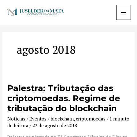
Ir
Menu
para
o
princi
conteúdo
agosto 2018
Palestra: Tributação das
Palestra:
Tributação
criptomoedas. Regime de
das
tributação do blockchain
criptomoedas.
Regime
Notícias / Eventos
/
blockchain
,
criptomoedas
/
1 minuto
de
de leitura
/
23 de agosto de 2018
tributação