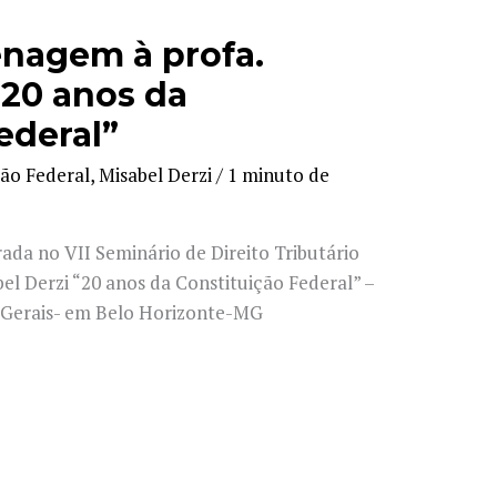
enagem à profa.
“20 anos da
ederal”
ção Federal
,
Misabel Derzi
/
1 minuto de
ada no VII Seminário de Direito Tributário
l Derzi “20 anos da Constituição Federal” –
s Gerais- em Belo Horizonte-MG