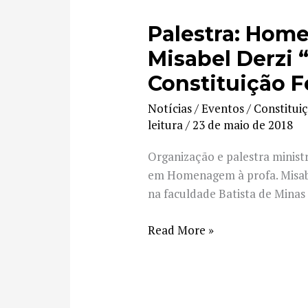
Palestra: Hom
Palestra:
Homenagem
Misabel Derzi 
à
Constituição F
profa.
Misabel
Notícias / Eventos
/
Constitui
Derzi
leitura
/
23 de maio de 2018
“20
Organização e palestra ministr
anos
em Homenagem à profa. Misabe
da
na faculdade Batista de Mina
Constituição
Federal”
Read More »