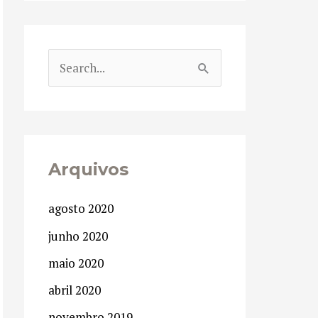
P
e
s
q
u
Arquivos
i
agosto 2020
s
junho 2020
a
maio 2020
r
p
abril 2020
o
novembro 2019