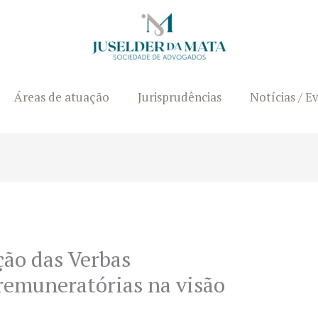
Áreas de atuação
Jurisprudências
Notícias / E
ção das Verbas
 remuneratórias na visão