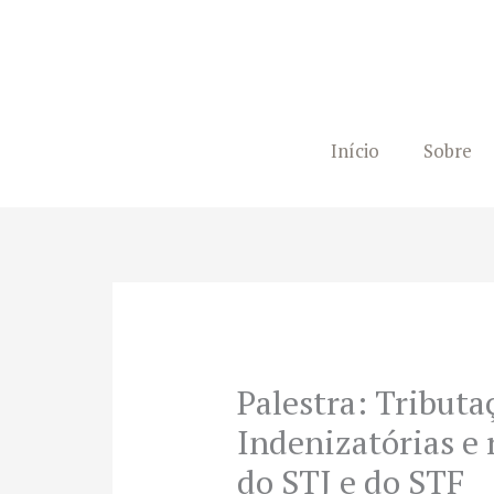
Ir
para
o
conteúdo
Início
Sobre
Palestra: Tributa
Indenizatórias e
do STJ e do STF