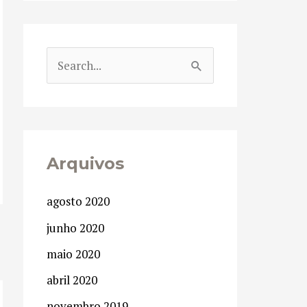
P
e
s
q
u
Arquivos
i
agosto 2020
s
junho 2020
a
→
maio 2020
r
p
abril 2020
o
novembro 2019