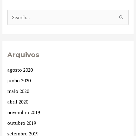
P
e
s
q
Arquivos
u
i
agosto 2020
s
junho 2020
a
maio 2020
r
abril 2020
p
novembro 2019
o
r
outubro 2019
:
setembro 2019