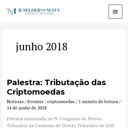
Ir
Menu
para
o
princi
conteúdo
junho 2018
Palestra: Tributação das
Palestra:
Tributação
Criptomoedas
das
Notícias / Eventos
/
criptomoedas
/
1 minuto de leitura
/
Criptomoedas
14 de junho de 2018
Palestra ministrada no IV Congresso de Direito
Tributário da Comissão de Direito Tributário da OAB-