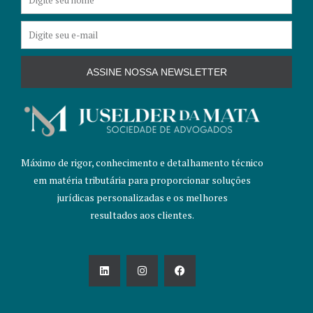
E-
mail
ASSINE NOSSA NEWSLETTER
Máximo de rigor, conhecimento e detalhamento técnico
em matéria tributária para proporcionar soluções
jurídicas personalizadas e os melhores
resultados aos clientes.
L
I
F
i
n
a
n
s
c
k
t
e
e
a
b
d
g
o