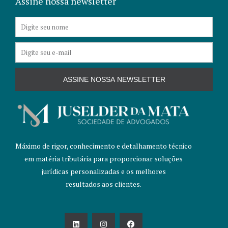
Assine nossa newsletter
Nome
E-
mail
ASSINE NOSSA NEWSLETTER
Máximo de rigor, conhecimento e detalhamento técnico
em matéria tributária para proporcionar soluções
jurídicas personalizadas e os melhores
resultados aos clientes.
L
I
F
i
n
a