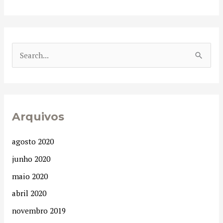
P
e
s
q
Arquivos
u
i
agosto 2020
s
junho 2020
a
maio 2020
r
abril 2020
p
novembro 2019
o